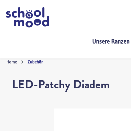
springen
Zur Hauptnavigation springen
Unsere Ranzen
Home
Zubehör
LED-Patchy Diadem
Bildergalerie überspringen