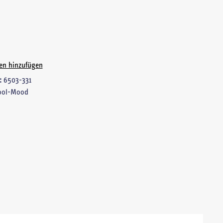
ten hinzufügen
:
6503-331
ool-Mood