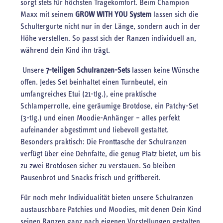
sorgt stets für höchsten Tragekomfort. Beim Champion
Maxx mit seinem
GROW WITH YOU System
lassen sich die
Schultergurte nicht nur in der Länge, sondern auch in der
Höhe verstellen. So passt sich der Ranzen individuell an,
während dein Kind ihn trägt.
Unsere
7-teiligen Schulranzen-Sets
lassen keine Wünsche
offen. Jedes Set beinhaltet einen Turnbeutel, ein
umfangreiches Etui (21-tlg.), eine praktische
Schlamperrolle, eine geräumige Brotdose, ein Patchy-Set
(3-tlg.) und einen Moodie-Anhänger – alles perfekt
aufeinander abgestimmt und liebevoll gestaltet.
Besonders praktisch: Die Fronttasche der Schulranzen
verfügt über eine Dehnfalte, die genug Platz bietet, um bis
zu zwei Brotdosen sicher zu verstauen. So bleiben
Pausenbrot und Snacks frisch und griffbereit.
Für noch mehr Individualität bieten unsere Schulranzen
austauschbare Patchies und Moodies, mit denen Dein Kind
seinen Ranzen ganz nach eigenen Vorstellungen gestalten