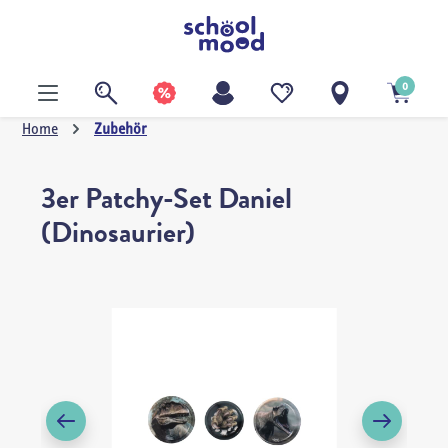
alt springen
0
Home
Zubehör
3er Patchy-Set Daniel
(Dinosaurier)
Bildergalerie überspringen