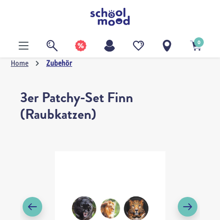
alt springen
0
Home
Zubehör
3er Patchy-Set Finn
(Raubkatzen)
Bildergalerie überspringen