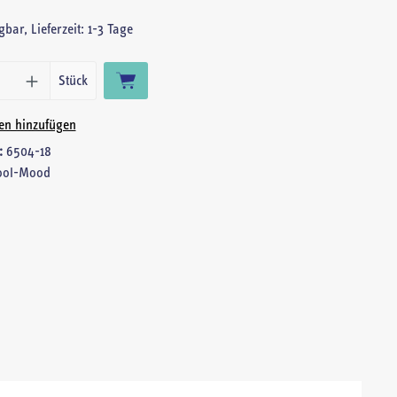
bar, Lieferzeit: 1-3 Tage
Produkt Anzahl: Gib den gewünschte
Stück
ten hinzufügen
:
6504-18
ool-Mood