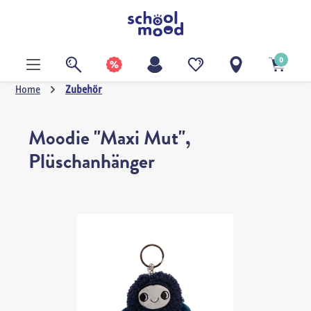
alt springen
0
Home
Zubehör
Moodie "Maxi Mut",
Plüschanhänger
Bildergalerie überspringen