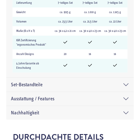
Lieferumfang
7-teiliges Set
7-teiliges Set
7-teiliges Set
Gewicht
ca. 995 g
ca. 1.010 g
ca. 1.165 g
Volumen
ca. 23,5 Liter
ca. 21,5 Liter
ca. 22 Liter
Maße (B x H x T)
ca. 36 x 42 x 21 cm
ca. 30 x 40 x 23 cm
ca. 30 x 40 x 23 cm
IGR Zertifizierung
"ergonomisches Produkt"
Anzahl Designs
20
16
16
4 Jahre Garantie ab
Einschulung
Set-Bestandteile
Ausstattung / Features
Nachhaltigkeit
DURCHDACHTE DETAILS