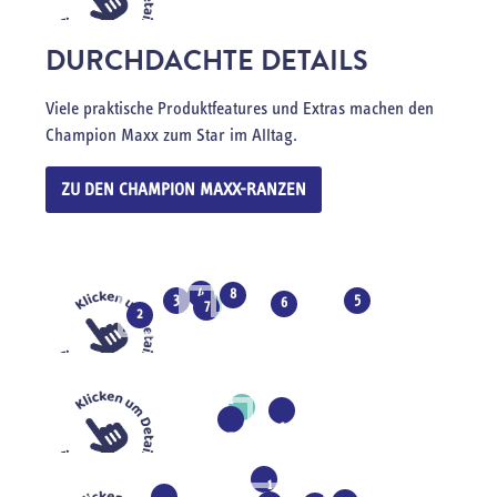
DURCHDACHTE DETAILS
Viele praktische Produktfeatures und Extras machen den
Champion Maxx zum Star im Alltag.
ZU DEN CHAMPION MAXX-RANZEN
4
8
3
5
6
1
7
2
1
1
1
4
6
5
1
1
1
1
1
1