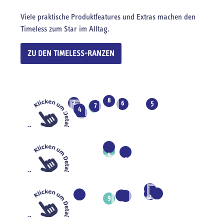
Viele praktische Produktfeatures und Extras machen den
Timeless zum Star im Alltag.
ZU DEN TIMELESS-RANZEN
8
2
6
5
7
1
4
3
1
1
1
5
4
6
1
1
1
1
1
1
2
9
3
0
4
7
1