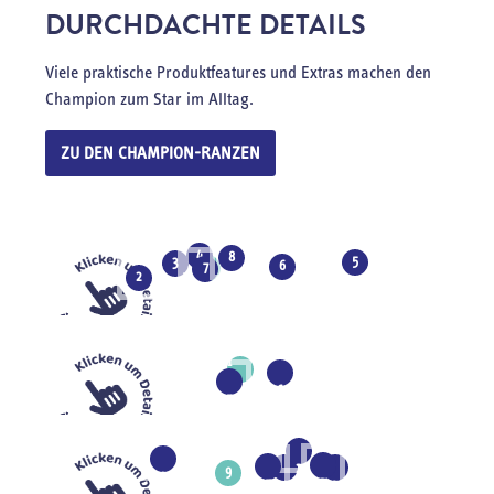
DURCHDACHTE DETAILS
Viele praktische Produktfeatures und Extras machen den
Champion zum Star im Alltag.
ZU DEN CHAMPION-RANZEN
4
8
5
3
6
1
7
2
1
1
1
4
6
5
1
1
1
1
1
1
2
9
4
3
7
1
0