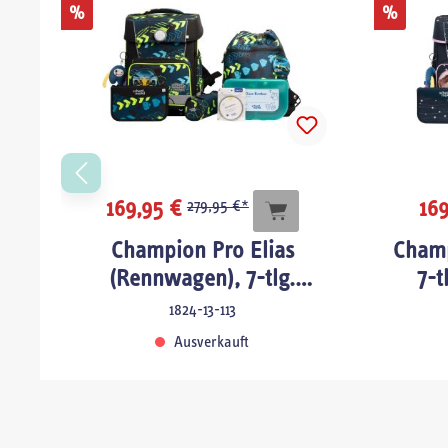
%
%
169,95 €
169
279,95 €*
Champion Pro Elias
Champ
nk
(Rennwagen), 7-tlg.
7-t
Schulranzenset
1824-13-113
ge
Ausverkauft