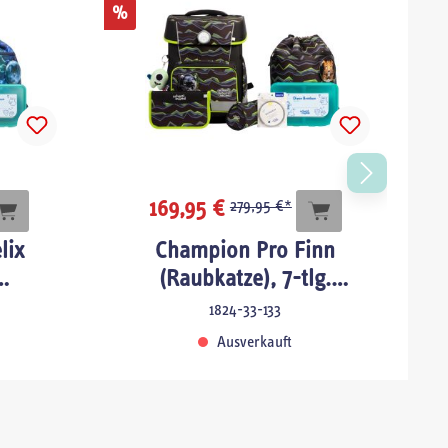
%
%
169,95 €
279,95 €*
lix
Champion Pro Finn
C
(Raubkatze), 7-tlg.
t
Schulranzenset
1824-33-133
Ausverkauft