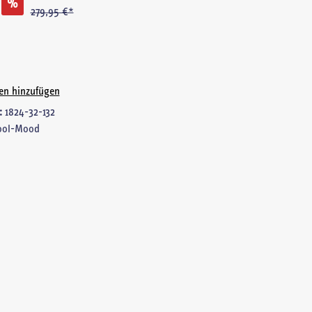
%
279,95 €*
ten hinzufügen
:
1824-32-132
ool-Mood