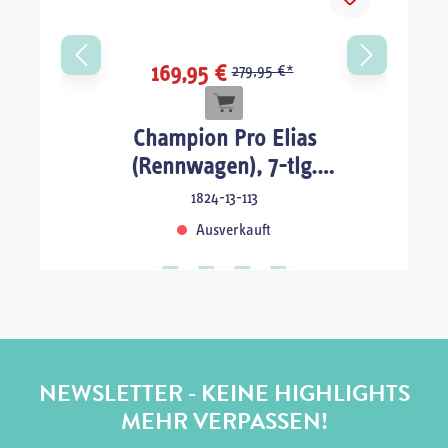
169,95 €
279,95 €*
Champion Pro Elias
(Rennwagen), 7-tlg.
Schulranzenset
1824-13-113
Ausverkauft
NEWSLETTER - KEINE HIGHLIGHTS
MEHR VERPASSEN!