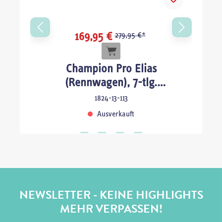
169,95 €
279,95 €*
Champion Pro Elias
(Rennwagen), 7-tlg.
Schulranzenset
1824-13-113
Ausverkauft
NEWSLETTER - KEINE HIGHLIGHTS
MEHR VERPASSEN!